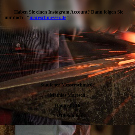
Haben Sie einen Instagram Account? Dann folgen Sie
mir doch - "
mareschmesser.de
"
Staufener Messerschmiede
Mathias Maresch
Hauptstr. 16
79219 Staufen